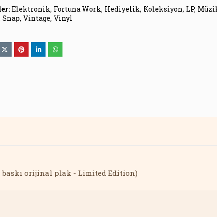
er:
Elektronik
Fortuna Work
Hediyelik
Koleksiyon
LP
Müzi
Snap
Vintage
Vinyl
Makyaj Fırçası
Seti 8
3250.00₺
baskı orijinal plak - Limited Edition)
-5%