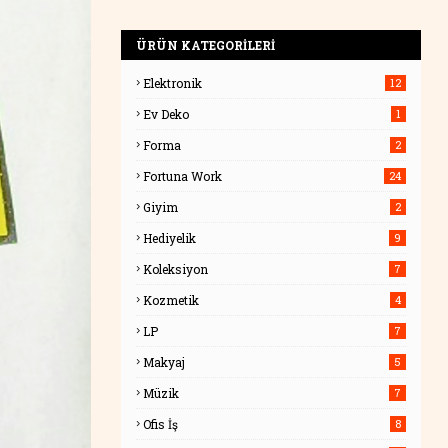
ÜRÜN KATEGORİLERİ
Elektronik
12
Ev Deko
1
Forma
2
Fortuna Work
24
Giyim
2
Hediyelik
9
Koleksiyon
7
Kozmetik
4
LP
7
Makyaj
5
Müzik
7
Ofis İş
8