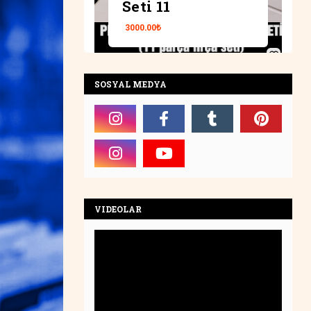
(1992)
Seti 11
4500.00₺
3000.00₺
SOSYAL MEDYA
VIDEOLAR