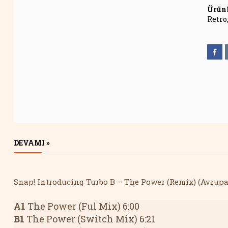
Ürünl
Retro
Makyaj Fırçası
DEVAMI »
Seti 11
3000.00₺
Snap! Introducing Turbo B – The Power (Remix) (Avrupa 
A1
 The Power (Ful Mix) 6:00
B1
 The Power (Switch Mix) 6:21