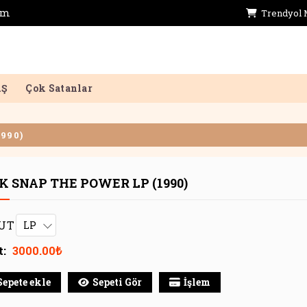
im
Trendyol 
AŞ
Çok Satanlar
990)
-5%
K SNAP THE POWER LP (1990)
UT
t:
3000.00₺
Sepete ekle
Sepeti Gör
İşlem