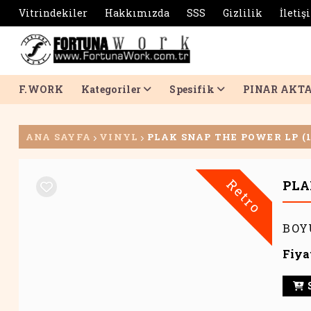
Vitrindekiler
Hakkımızda
SSS
Gizlilik
İletiş
F.WORK
Kategoriler
Spesifik
PINAR AKT
ANA SAYFA
VINYL
PLAK SNAP THE POWER LP (1
Retro
PLA
BOY
Fiya