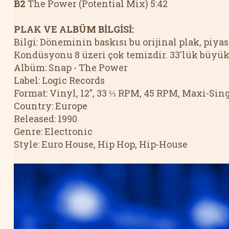
B2
 The Power (Potential Mix) 5:42  
PLAK VE ALBÜM BİLGİSİ:
Bilgi: Döneminin baskısı bu orijinal plak, piyas
Kondüsyonu 8 üzeri çok temizdir. 33'lük büyük 
Albüm: Snap - The Power 
Label: Logic Records 
Format: Vinyl, 12", 33 ⅓ RPM, 45 RPM, Maxi-Sing
Country: Europe 
Released: 1990 
Genre: Electronic
Style: Euro House, Hip Hop, Hip-House 
Makyaj Fırçası