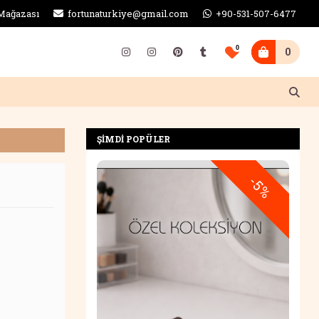
Mağazası
fortunaturkiye@gmail.com
+90-531-507-6477
0
0
ŞİMDİ POPÜLER
-5%
-5%