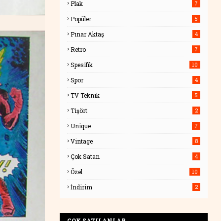
Plak
7
Popüler
5
Pınar Aktaş
4
Retro
7
Spesifik
10
Spor
4
TV Teknik
5
Tişört
2
Unique
7
Vintage
8
Çok Satan
4
Özel
10
İndirim
2
ÇOK SATILANLAR