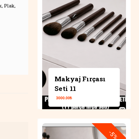
k
Plak
Makyaj Fırçası
Makyaj Fırçası
Seti 11
Seti 8
3000.00₺
3250.00₺
Retro
-5%