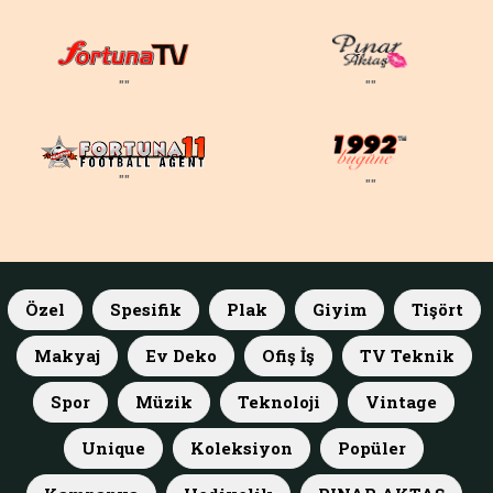
""
""
""
""
Özel
Spesifik
Plak
Giyim
Tişört
Makyaj
Ev Deko
Ofiş İş
TV Teknik
Spor
Müzik
Teknoloji
Vintage
Unique
Koleksiyon
Popüler