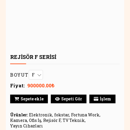
REJİSÖR F SERİSİ
BOYUT
Fiyat:
900000.00₺
Sepete ekle
Sepeti Gör
İşlem
Ürünler:
Elektronik
fokstar
Fortuna Work
Kamera
Ofis İş
Rejisör F
TV Teknik
Yayın Cihazları