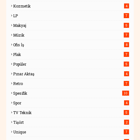
Kozmetik
4
LP
7
Makyaj
5
Müzik
7
Ofis İş
8
Plak
7
Popüler
5
Pınar Aktaş
4
Retro
7
Spesifik
10
Spor
4
TV Teknik
5
Tişört
2
Unique
7