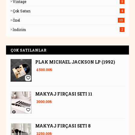
Vintage
8
Çok Satan
4
Özel
10
İndirim
2
ÇOK SATILANLAR
PLAK MICHAEL JACKSON LP (1992)
4500.00₺
MAKYAJ FIRÇASI SETI 11
3000.00₺
MAKYAJ FIRÇASI SETI 8
3250.00₺