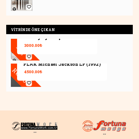
VİTRİNDE ÖNE ÇIKAN
Makyaj Fırçası Seti 11
3000.00₺
-5%
PLAK Michael Jackson LP (1992)
Retro
4500.00₺
""
""