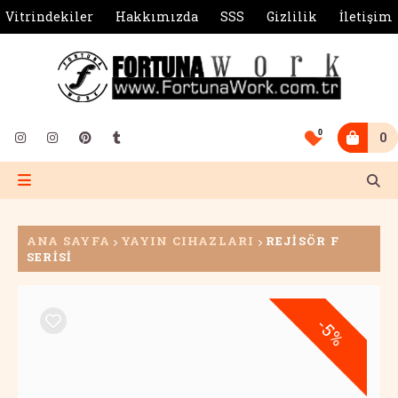
Vitrindekiler
Hakkımızda
SSS
Gizlilik
İletişim
0
0
ANA SAYFA
YAYIN CIHAZLARI
REJİSÖR F
SERİSİ
-5%