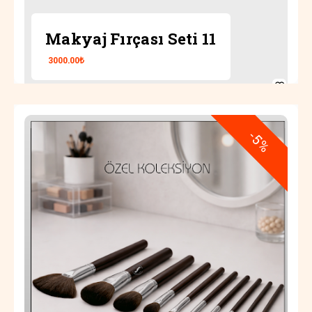
Makyaj Fırçası Seti 11
3000.00₺
tro
-5%