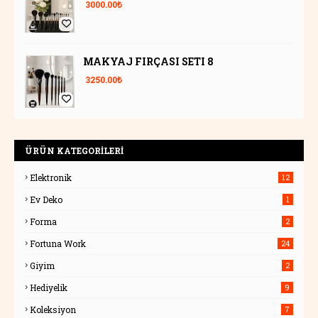
3000.00₺
MAKYAJ FIRÇASI SETI 8
3250.00₺
ÜRÜN KATEGORİLERİ
Elektronik
12
Ev Deko
1
Forma
2
Fortuna Work
24
Giyim
2
Hediyelik
9
Koleksiyon
7