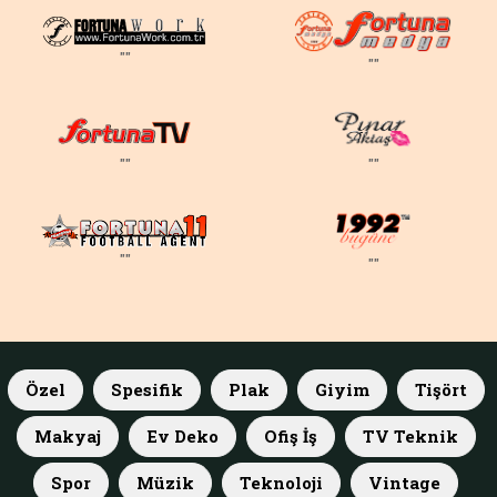
""
""
""
""
""
""
Özel
Spesifik
Plak
Giyim
Tişört
Makyaj
Ev Deko
Ofiş İş
TV Teknik
Spor
Müzik
Teknoloji
Vintage