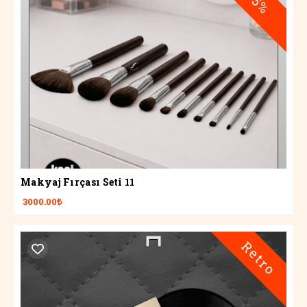
-5%
Makyaj Fırçası Seti 11
3000.00₺
Retro