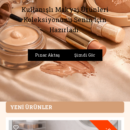
Kullanışlı Makyaj Ürünleri
Koleksiyonunu Senin İçin
Hazırladı.
Pınar Aktaş
Şimdi Gör
YENİ ÜRÜNLER