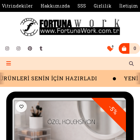
Vitrindekiler
Hakkımızda
SSS
Gizlilik
İletişim
0
0
Rİ SENİN İÇİN HAZIRLADI
YENİ SEZO
5%
-5%