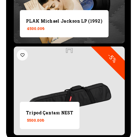
PLAK Michael Jackson LP (1992)
4500.00₺
-5%
Tripod Çantası NEST
5500.00₺