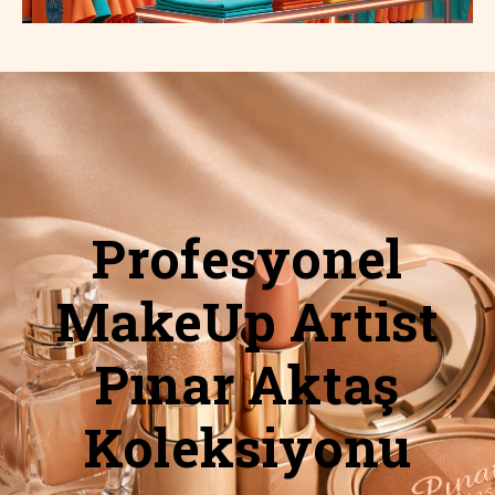
Profesyonel
MakeUp Artist
Pınar Aktaş
Koleksiyonu