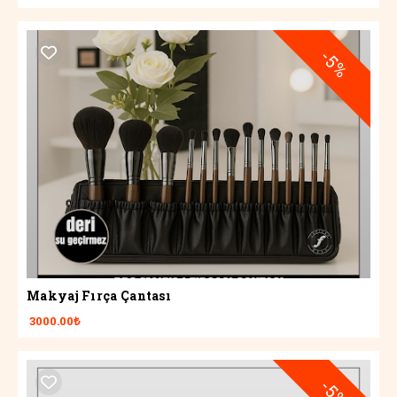
-5%
Makyaj Fırça Çantası
3000.00₺
-5%