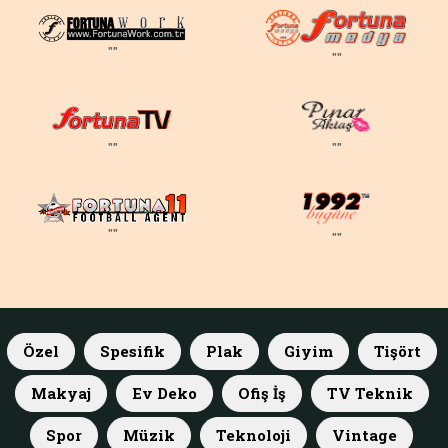
""
""
""
""
""
""
Özel
Spesifik
Plak
Giyim
Tişört
Makyaj
Ev Deko
Ofiş İş
TV Teknik
Spor
Müzik
Teknoloji
Vintage