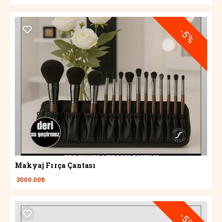
-5%
Makyaj Fırça Çantası
3000.00₺
-5%