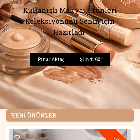
Kullanışlı Makyaj Ürünleri
Koleksiyonunu Senin İçin
Hazırladı.
Pınar Aktaş
Şimdi Gör
YENİ ÜRÜNLER