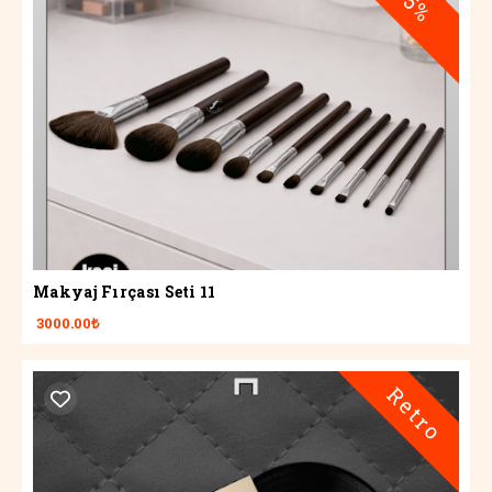
-5%
Makyaj Fırçası Seti 11
3000.00₺
Retro