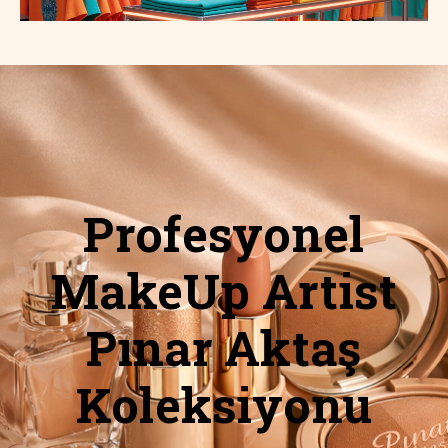
Profesyonel
MakeUp Artist
Pınar Aktaş
Koleksiyonu