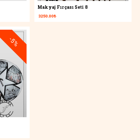
Makyaj Fırçası Seti 8
3250.00₺
-5%