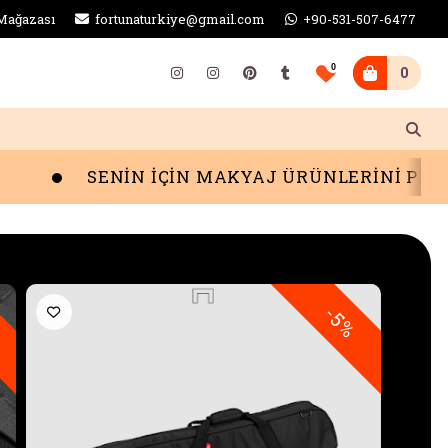
Mağazası
fortunaturkiye@gmail.com
+90-531-507-6477
0
0
SENİN İÇİN MAKYAJ ÜRÜNLERİNİ PINAR AKTAŞ
o
Retro
-5%