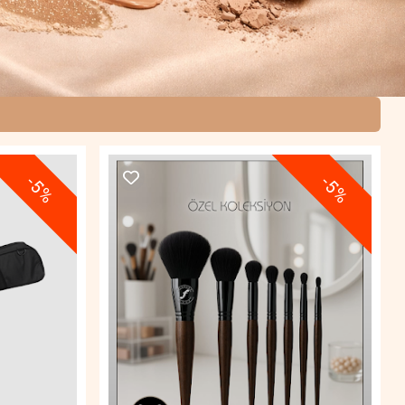
-5%
-5%