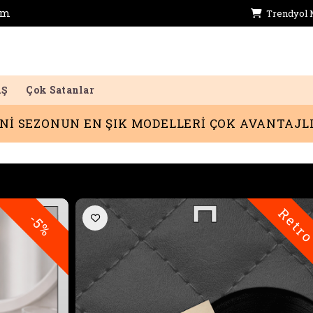
im
Trendyol 
AŞ
Çok Satanlar
NUN EN ŞIK MODELLERİ ÇOK AVANTAJLI
Retr
-5%