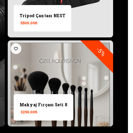
Tripod Çantası NEST
5500.00₺
-5%
Makyaj Fırçası Seti 14
Makyaj Fırçası Seti 8
4750.00₺
3250.00₺