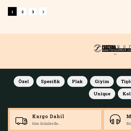
1
2
3
""
Özel
Spesifik
Plak
Giyim
Tişö
Unique
Kol
Kargo Dahil
M
tüm ürünlerde...
Bi