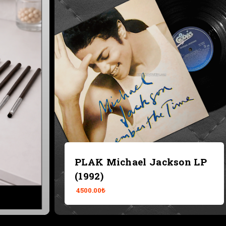
PLAK Michael Jackson LP
2)
Makyaj Fırçası Seti 8
(1992)
3250.00₺
4500.00₺