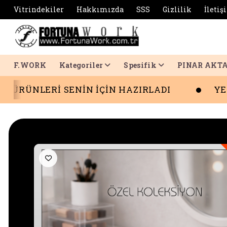
Vitrindekiler
Hakkımızda
SSS
Gizlilik
İletiş
F.WORK
Kategoriler
Spesifik
PINAR AKT
Rİ SENİN İÇİN HAZIRLADI
YENİ SEZO
-5%