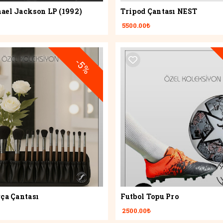
el Jackson LP (1992)
Tripod Çantası NEST
5500.00₺
-5%
ça Çantası
Futbol Topu Pro
2500.00₺