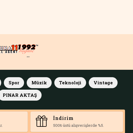
""
Spor
Müzik
Teknoloji
Vintage
PINAR AKTAŞ
İndirim
r.
500₺ üstü alışverişlerde %5.