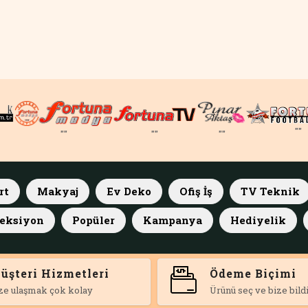
""
""
""
""
rt
Makyaj
Ev Deko
Ofiş İş
TV Teknik
eksiyon
Popüler
Kampanya
Hediyelik
üşteri Hizmetleri
Ödeme Biçimi
ze ulaşmak çok kolay
Ürünü seç ve bize bildi