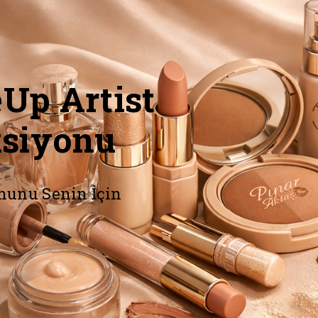
Up Artist
ksiyonu
nunu Senin İçin