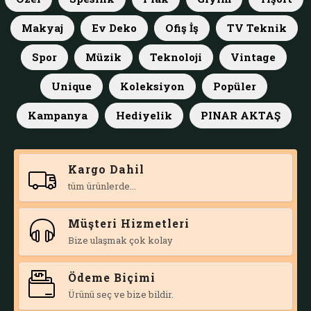
Makyaj
Ev Deko
Ofiş İş
TV Teknik
Spor
Müzik
Teknoloji
Vintage
Unique
Koleksiyon
Popüler
Kampanya
Hediyelik
PINAR AKTAŞ
Kargo Dahil
tüm ürünlerde...
Müşteri Hizmetleri
Bize ulaşmak çok kolay
Ödeme Biçimi
Ürünü seç ve bize bildir.