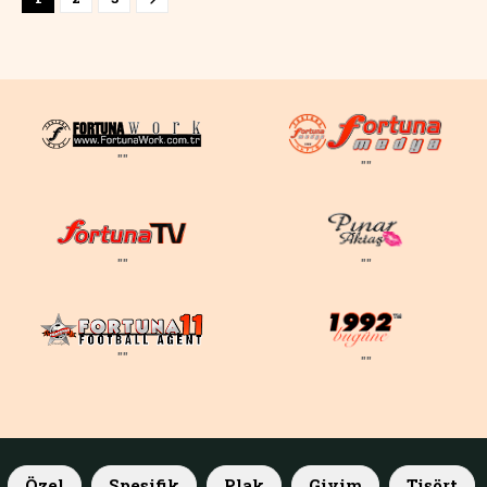
""
""
""
""
""
""
Özel
Spesifik
Plak
Giyim
Tişört