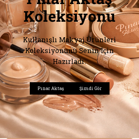
Koleksiyonu
Kullanışlı Makyaj Ürünleri
Koleksiyonunu Senin İçin
Hazırladı.
Pınar Aktaş
Şimdi Gör