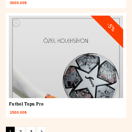
3000.00₺
-5%
Futbol Topu Pro
2500.00₺
1
2
3